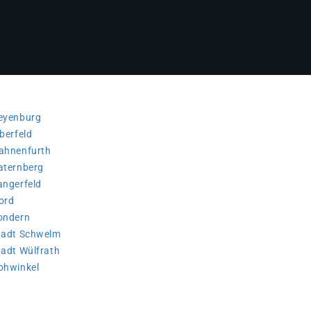
Beyenburg
berfeld
Hahnenfurth
Katernberg
angerfeld
ord
Sondern
Stadt Schwelm
tadt Wülfrath
Vohwinkel