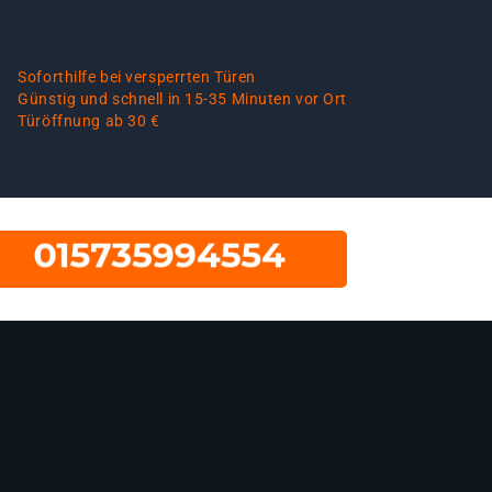
Soforthilfe bei versperrten Türen
Günstig und schnell in 15-35 Minuten vor Ort
Türöffnung ab 30 €