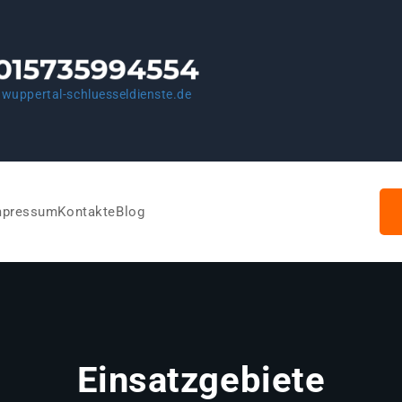
wuppertal-schluesseldienste.de
mpressum
Kontakte
Blog
Einsatzgebiete