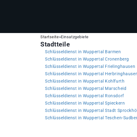
Startseite
»
Einsatzgebiete
Stadtteile
Schlüsseldienst in Wuppertal Barmen
Schlüsseldienst in Wuppertal Cronenberg
Schlüsseldienst in Wuppertal Frielinghausen
Schlüsseldienst in Wuppertal Herbringhause
Schlüsseldienst in Wuppertal Kohlfurth
Schlüsseldienst in Wuppertal Marscheid
Schlüsseldienst in Wuppertal Ronsdorf
Schlüsseldienst in Wuppertal Spieckern
Schlüsseldienst in Wuppertal Stadt Sprockhö
Schlüsseldienst in Wuppertal Teschen-Sudbe