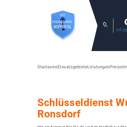
info@
Startseite
Einsatzgebiete
Leistungen
Preise
I
Schlüsseldienst W
Ronsdorf