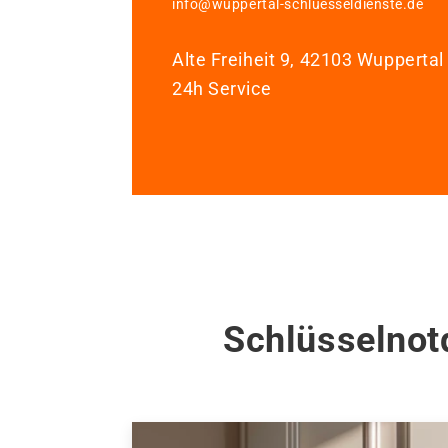
info@wuppertal-schluesseldienste.de
Alte Freiheit 9, 42103 Wuppertal
24h Service
Schlüsselnot