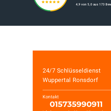
4,9 von 5,0 aus 173 Be
24/7 Schlüsseldienst
Wuppertal Ronsdorf
Kontakt