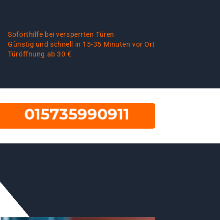
Soforthilfe bei versperrten Türen
Günstig und schnell in 15-35 Minuten vor Ort
Türöffnung ab 30 €