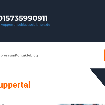
wuppertal-schluesseldienste.de
mpressum
Kontakte
Blog
uppertal