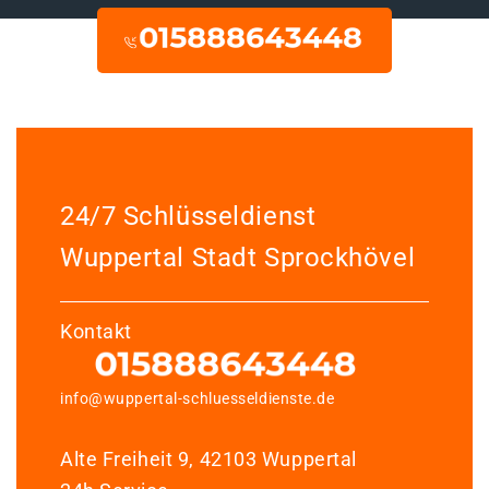
24/7 Schlüsseldienst
Wuppertal Stadt Sprockhövel
Kontakt
info@wuppertal-schluesseldienste.de
Alte Freiheit 9, 42103 Wuppertal