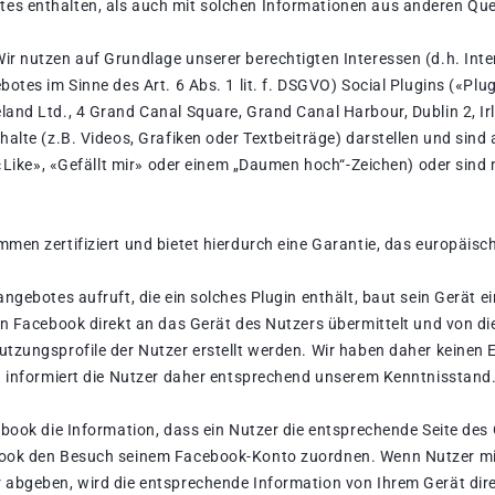
es enthalten, als auch mit solchen Informationen aus anderen Qu
r nutzen auf Grundlage unserer berechtigten Interessen (d.h. Int
otes im Sinne des Art. 6 Abs. 1 lit. f. DSGVO) Social Plugins («Pl
and Ltd., 4 Grand Canal Square, Grand Canal Harbour, Dublin 2, Ir
halte (z.B. Videos, Grafiken oder Textbeiträge) darstellen und si
n «Like», «Gefällt mir» oder einem „Daumen hoch“-Zeichen) oder sin
men zertifiziert und bietet hierdurch eine Garantie, das europäis
ngebotes aufruft, die ein solches Plugin enthält, baut sein Gerät e
on Facebook direkt an das Gerät des Nutzers übermittelt und von 
tzungsprofile der Nutzer erstellt werden. Wir haben daher keinen 
d informiert die Nutzer daher entsprechend unserem Kenntnisstand
ebook die Information, dass ein Nutzer die entsprechende Seite des
ook den Besuch seinem Facebook-Konto zuordnen. Wenn Nutzer mit 
 abgeben, wird die entsprechende Information von Ihrem Gerät dire