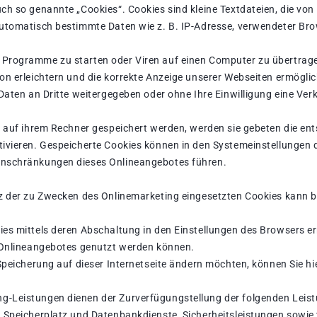
h so genannte „Cookies“. Cookies sind kleine Textdateien, die von
automatisch bestimmte Daten wie z. B. IP-Adresse, verwendeter Br
Programme zu starten oder Viren auf einen Computer zu übertrage
on erleichtern und die korrekte Anzeige unserer Webseiten ermögli
 Daten an Dritte weitergegeben oder ohne Ihre Einwilligung eine 
s auf ihrem Rechner gespeichert werden, werden sie gebeten die en
tivieren. Gespeicherte Cookies können in den Systemeinstellungen
inschränkungen dieses Onlineangebotes führen.
 der zu Zwecken des Onlinemarketing eingesetzten Cookies kann bei 
es mittels deren Abschaltung in den Einstellungen des Browsers er
s Onlineangebotes genutzt werden können.
Speicherung auf dieser Internetseite ändern möchten, können Sie hi
-Leistungen dienen der Zurverfügungstellung der folgenden Leistu
 Speicherplatz und Datenbankdienste, Sicherheitsleistungen sowie