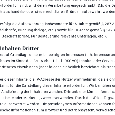
rforderlich sind, wird deren Verarbeitung eingeschränkt. D.h. die 
, die aus handels- oder steuerrechtlichen Gründen aufbewahrt werd
erfolgt die Aufbewahrung insbesondere für 6 Jahre gemäß § 257 A
elsbriefe, Buchungsbelege, etc.) sowie für 10 Jahre gemäß § 147 
Geschäftsbriefe, Für Besteuerung relevante Unterlagen, etc.).
nhalten Dritter
s auf Grundlage unserer berechtigten Interessen (d.h. Interesse a
otes im Sinne des Art. 6 Abs. 1 lit. f. DSGVO) Inhalts- oder Servic
hriftarten einzubinden (nachfolgend einheitlich bezeichnet als “Inha
ter dieser Inhalte, die IP-Adresse der Nutzer wahrnehmen, da sie ohn
amit für die Darstellung dieser Inhalte erforderlich. Wir bemühen 
zur Auslieferung der Inhalte verwenden. Drittanbieter können ferner 
tistische oder Marketingzwecke verwenden. Durch die «Pixel-Tags»
ite ausgewertet werden. Die pseudonymen Informationen können fe
nische Informationen zum Browser und Betriebssystem, verweisend