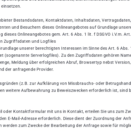
 einsetzen.
anbieter Bestandsdaten, Kontaktdaten, Inhaltsdaten, Vertragsdate
nten und Besuchern dieses Onlineangebotes auf Grundlage unserer
ng dieses Onlineangebotes gem. Art. 6 Abs. 1 lit. f DSGVO i.V.m. A
n Zugriffsdaten und Logfiles
Grundlage unserer berechtigten Interessen im Sinne des Art. 6 Abs. 1
ndet (sogenannte Serverlogfiles). Zu den Zugriffsdaten gehören Na
nge, Meldung über erfolgreichen Abruf, Browsertyp nebst Version,
und der anfragende Provider.
tsgründen (z.B. zur Aufklärung von Missbrauchs- oder Betrugshand
en weitere Aufbewahrung zu Beweiszwecken erforderlich ist, sind bi
Mail oder Kontaktformular mit uns in Kontakt, erteilen Sie uns zum Z
aliden E-Mail-Adresse erforderlich. Diese dient der Zuordnung der 
n werden zum Zwecke der Bearbeitung der Anfrage sowie für mögli