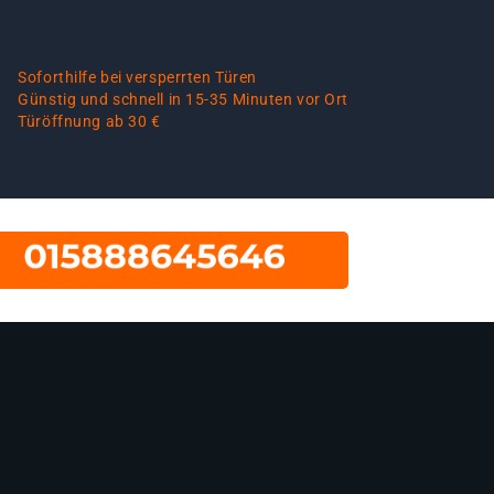
Soforthilfe bei versperrten Türen
Günstig und schnell in 15-35 Minuten vor Ort
Türöffnung ab 30 €