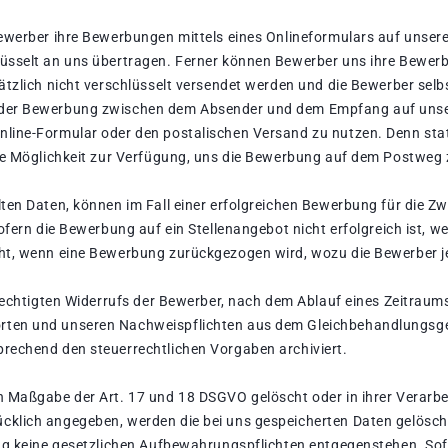
ewerber ihre Bewerbungen mittels eines Onlineformulars auf unsere
sselt an uns übertragen. Ferner können Bewerber uns ihre Bewerbun
ätzlich nicht verschlüsselt versendet werden und die Bewerber sel
 der Bewerbung zwischen dem Absender und dem Empfang auf unse
line-Formular oder den postalischen Versand zu nutzen. Denn sta
die Möglichkeit zur Verfügung, uns die Bewerbung auf dem Postweg
ten Daten, können im Fall einer erfolgreichen Bewerbung für die 
ofern die Bewerbung auf ein Stellenangebot nicht erfolgreich ist, w
ht, wenn eine Bewerbung zurückgezogen wird, wozu die Bewerber jed
erechtigten Widerrufs der Bewerber, nach dem Ablauf eines Zeitrau
rten und unseren Nachweispflichten aus dem Gleichbehandlungsg
rechend den steuerrechtlichen Vorgaben archiviert.
 Maßgabe der Art. 17 und 18 DSGVO gelöscht oder in ihrer Verarbe
klich angegeben, werden die bei uns gespeicherten Daten gelösch
ng keine gesetzlichen Aufbewahrungspflichten entgegenstehen. Sofe